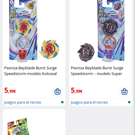
Peonza Beyblade Burst Surge
Peonza Beyblade Burst Surge
Speedstorm modelo Kolossal
Speedstorm – modelo Super
Luinor L6
Hasbro
Satomb S6
Hasbro
5
5
,99€
,99€
Juegos para el recreo
Juegos para el recreo