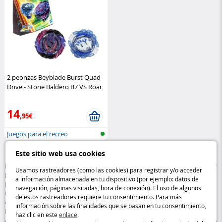
2 peonzas Beyblade Burst Quad
Drive - Stone Baldero B7 VS Roar
Balkesh B7
Hasbro
14
,95€
Juegos para el recreo
Este sitio web usa cookies
¡Descubre los clásicos de siempre para el recreo con nuestra selección de
Usamos rastreadores (como las cookies) para registrar y/o acceder
peonzas y canicas! Ya sea para duelos de peonzas ultradinámicos o
a información almacenada en tu dispositivo (por ejemplo: datos de
partidas estratégicas de canicas, estos clásicos siguen fascinando a los
navegación, páginas visitadas, hora de conexión). El uso de algunos
niños. Descubre peonzas rápidas y de alto rendimiento, canicas de
de estos rastreadores requiere tu consentimiento. Para más
colores con diseños únicos y todos los accesorios imprescindibles para
información sobre las finalidades que se basan en tu consentimiento,
horas de diversión con amigos. Las peonzas y las canicas, perfectas para
haz clic en este
enlace
.
desarrollar la destreza y la estrategia, siguen siendo un clásico en el patio