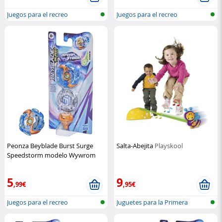
Juegos para el recreo
Juegos para el recreo
Peonza Beyblade Burst Surge
Salta-Abejita
Playskool
Speedstorm modelo Wywrom
W6
Hasbro
5
9
,99€
,95€
Juegos para el recreo
Juguetes para la Primera
Infancia