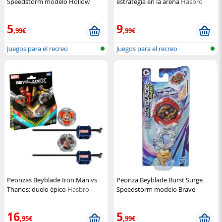
Speedstorm modelo Hollow
estrategia en la arena
Hasbro
Doomscizor D6
Hasbro
5
9
,99€
,99€
Juegos para el recreo
Juegos para el recreo
Peonzas Beyblade Iron Man vs
Peonza Beyblade Burst Surge
Thanos: duelo épico
Hasbro
Speedstorm modelo Brave
Roktavor R6
Hasbro
16
5
,95€
,99€