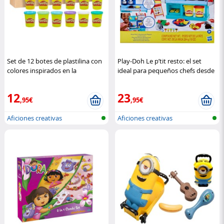
Set de 12 botes de plastilina con
Play‑Doh Le p’tit resto: el set
colores inspirados en la
ideal para pequeños chefs desde
primavera
Play-Doh
3 años
Hasbro
12
23
,95€
,95€
Aficiones creativas
Aficiones creativas