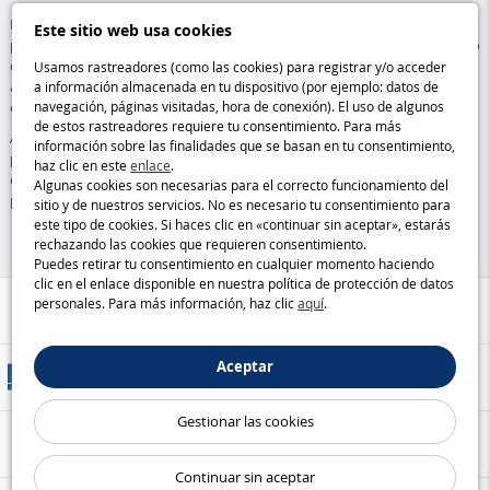
Los pasatiempos creativos reúnen una amplia variedad de actividades
Este sitio web usa cookies
prácticas: desde el dibujo y las manualidades hasta la creación de joyas o
decoraciones personalizadas. Permiten a todos, tanto a niños como a
Usamos rastreadores (como las cookies) para registrar y/o acceder
adultos, dejar volar su imaginación mientras desarrollan habilidades
a información almacenada en tu dispositivo (por ejemplo: datos de
como la concentración y la destreza.
navegación, páginas visitadas, hora de conexión). El uso de algunos
de estos rastreadores requiere tu consentimiento. Para más
Además de los kits de creación tradicionales, encontrarás artículos para
información sobre las finalidades que se basan en tu consentimiento,
personalizar, perfectos para crear piezas únicas y a medida. Actividades
haz clic en este
enlace
.
enriquecedoras que combinan diversión, creatividad y originalidad,
Algunas cookies son necesarias para el correcto funcionamiento del
perfectas para desconectar y disfrutar creando algo propio
sitio y de nuestros servicios. No es necesario tu consentimiento para
este tipo de cookies. Si haces clic en «continuar sin aceptar», estarás
rechazando las cookies que requieren consentimiento.
Puedes retirar tu consentimiento en cualquier momento haciendo
clic en el enlace disponible en nuestra política de protección de datos
personales. Para más información, haz clic
aquí
.
Ayuda / Contacto
Aceptar
Métodos de entrega
Gestionar las cookies
Pago seguro
Continuar sin aceptar