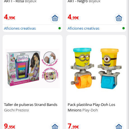
ARTT - Rosa
Bojeux
ART - Negro
Bojeux
4
4
,99€
,99€
Aficiones creativas
Aficiones creativas
Taller de pulseras Strand Bands
Pack plastilina Play-Doh Los
Giochi Preziosi
Minions
Play-Doh
9
7
,95€
,99€