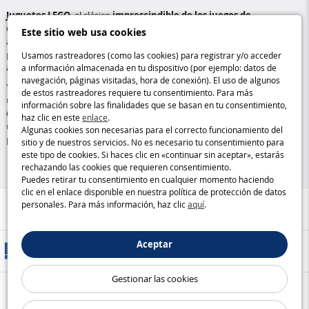
Juguetes LEGO
, el clásico
imprescindible de los juegos de
construcción
, ofrecen horas de entretenimiento creativo para niños y
Este sitio web usa cookies
adultos. En esta categoría encontrarás una amplia selección de
productos, incluyendo los
icónicos ladrillos LEGO, todo tipo de
Usamos rastreadores (como las cookies) para registrar y/o acceder
accesorios y productos
inspirados en las franquicias más populares.
a información almacenada en tu dispositivo (por ejemplo: datos de
navegación, páginas visitadas, hora de conexión). El uso de algunos
Ya seas fanático de las construcciones clásicas o te apasione recrear
de estos rastreadores requiere tu consentimiento. Para más
universos icónicos, LEGO ofrece
kits para todas las edades y niveles
información sobre las finalidades que se basan en tu consentimiento,
de experiencia
. Completa tus sets con figuras exclusivas y accesorios
haz clic en este
enlace
.
únicos para llevar tu creatividad al límite y dar vida a creaciones únicas y
Algunas cookies son necesarias para el correcto funcionamiento del
personalizadas.
sitio y de nuestros servicios. No es necesario tu consentimiento para
este tipo de cookies. Si haces clic en «continuar sin aceptar», estarás
rechazando las cookies que requieren consentimiento.
Puedes retirar tu consentimiento en cualquier momento haciendo
clic en el enlace disponible en nuestra política de protección de datos
personales. Para más información, haz clic
aquí
.
Ayuda / Contacto
Aceptar
Métodos de entrega
Gestionar las cookies
Pago seguro