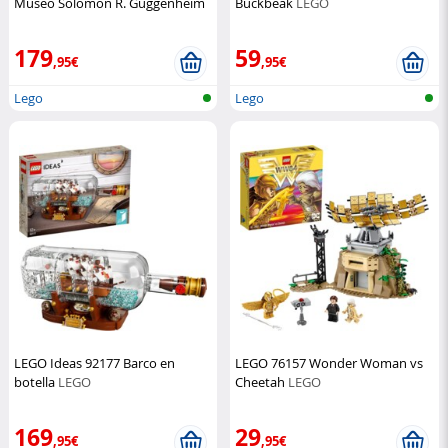
Museo Solomon R. Guggenheim
Buckbeak
LEGO
LEGO
179
59
,95€
,95€
Lego
Lego
LEGO Ideas 92177 Barco en
LEGO 76157 Wonder Woman vs
botella
LEGO
Cheetah
LEGO
169
29
,95€
,95€