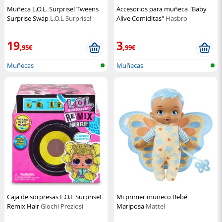
Muñeca L.O.L. Surprise! Tweens
Accesorios para muñeca "Baby
Surprise Swap
L.O.L Surprise!
Alive Comiditas"
Hasbro
19
3
,95€
,99€
Muñecas
Muñecas
Caja de sorpresas L.O.L Surprise!
Mi primer muñeco Bebé
Remix Hair
Giochi Preziosi
Mariposa
Mattel