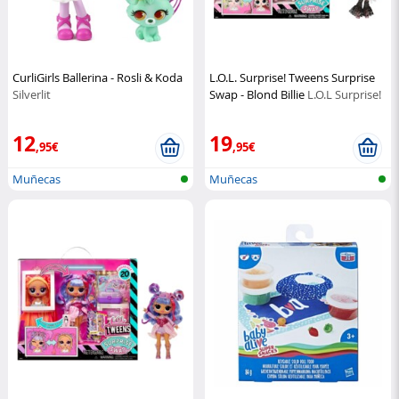
CurliGirls Ballerina - Rosli & Koda
L.O.L. Surprise! Tweens Surprise
Silverlit
Swap - Blond Billie
L.O.L Surprise!
12
19
,95€
,95€
Muñecas
Muñecas