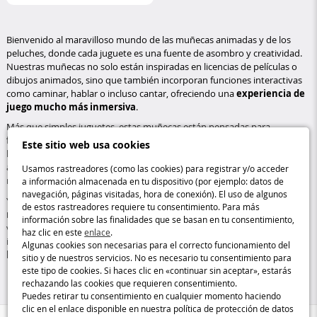
Bienvenido al maravilloso mundo de las muñecas animadas y de los
peluches, donde cada juguete es una fuente de asombro y creatividad.
Nuestras muñecas no solo están inspiradas en licencias de películas o
dibujos animados, sino que también incorporan funciones interactivas
como caminar, hablar o incluso cantar, ofreciendo una
experiencia de
juego mucho más inmersiva
.
Más que simples juguetes, estas muñecas están pensadas para
fomentar la imaginación
y acompañar a los pequeños en sus
Este sitio web usa cookies
historias y juegos del día a día. Los peluches,
suaves y adorables
,
aportan calidez y diversión, convirtiéndose en aliados perfectos para
Usamos rastreadores (como las cookies) para registrar y/o acceder
momentos de juego tranquilos y llenos de ternura.
a información almacenada en tu dispositivo (por ejemplo: datos de
navegación, páginas visitadas, hora de conexión). El uso de algunos
Ya sean animadas o no, las muñecas están
inspiradas en diferentes
de estos rastreadores requiere tu consentimiento. Para más
mundos
: bebés para mimar, muñecas para peinar o maniquíes para
información sobre las finalidades que se basan en tu consentimiento,
vestir. Permiten a los pequeños jugar a ser adultos, cuidar, divertirse e
haz clic en este
enlace
.
inventar escenarios, todo mientras
estimulan su creatividad y sus
Algunas cookies son necesarias para el correcto funcionamiento del
habilidades motoras
.
sitio y de nuestros servicios. No es necesario tu consentimiento para
este tipo de cookies. Si haces clic en «continuar sin aceptar», estarás
rechazando las cookies que requieren consentimiento.
Puedes retirar tu consentimiento en cualquier momento haciendo
clic en el enlace disponible en nuestra política de protección de datos