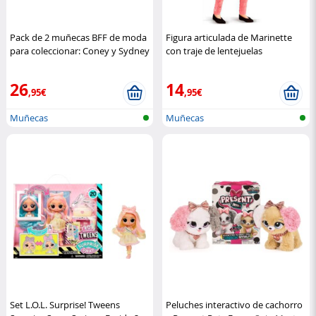
Pack de 2 muñecas BFF de moda
Figura articulada de Marinette
para coleccionar: Coney y Sydney
con traje de lentejuelas
Cry Babies
reversibles
Bandai
26
14
,95€
,95€
Muñecas
Muñecas
Set L.O.L. Surprise! Tweens
Peluches interactivo de cachorro