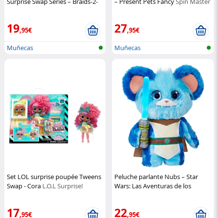
Surprise Swap Series – Braids-2-
– Present Pets Fancy
Spin Master
Waves Winnie
L.O.L Surprise!
19
27
,95€
,95€
Muñecas
Muñecas
Set LOL surprise poupée Tweens
Peluche parlante Nubs – Star
Swap - Cora
L.O.L Surprise!
Wars: Las Aventuras de los
Pequeños Jedi
Hasbro
17
22
,95€
,95€