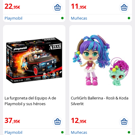
22
11
,95€
,95€
Playmobil
Muñecas
La furgoneta del Equipo A de
CurliGirls Ballerina - Rosli & Koda
Playmobil y sus héroes
Silverlit
legendarios. Playmobil
37
12
,95€
,95€
Playmobil
Muñecas