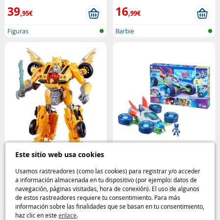
39
16
,95€
,99€
Figuras
Barbie
Este sitio web usa cookies
Figura articulada Bumblebee
Vehículo 3 en 1 (Pyj’Arpenteur) PJ
Transformers 25 cm 3 modos
Masks Hasbro
Usamos rastreadores (como las cookies) para registrar y/o acceder
Hasbro
a información almacenada en tu dispositivo (por ejemplo: datos de
navegación, páginas visitadas, hora de conexión). El uso de algunos
27
26
de estos rastreadores requiere tu consentimiento. Para más
,95€
,99€
información sobre las finalidades que se basan en tu consentimiento,
haz clic en este
enlace
.
Figuras
Figuras