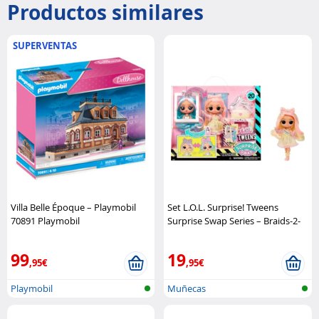
Productos similares
SUPERVENTAS
Villa Belle Époque – Playmobil
Set L.O.L. Surprise! Tweens
70891 Playmobil
Surprise Swap Series – Braids-2-
Waves Winnie L.O.L Surprise!
99
19
,95€
,95€
Playmobil
Muñecas