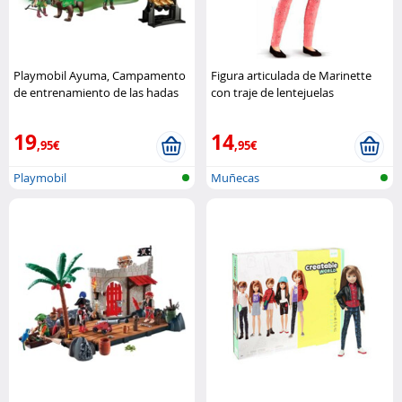
Playmobil Ayuma, Campamento
Figura articulada de Marinette
de entrenamiento de las hadas
con traje de lentejuelas
Playmobil
reversibles Bandai
19
14
,95€
,95€
Playmobil
Muñecas