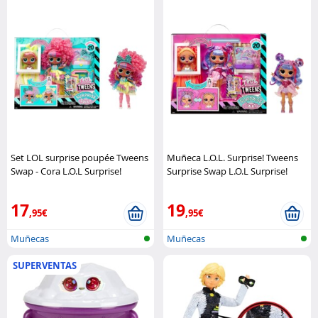
Set LOL surprise poupée Tweens
Muñeca L.O.L. Surprise! Tweens
Swap - Cora L.O.L Surprise!
Surprise Swap L.O.L Surprise!
17
19
,95€
,95€
Muñecas
Muñecas
SUPERVENTAS