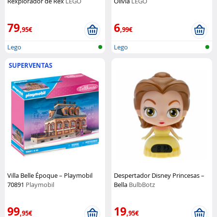
Rexplorador de Rex
LEGO
Olivia
LEGO
79
6
,95€
,99€
Lego
Lego
SUPERVENTAS
Villa Belle Époque – Playmobil
Despertador Disney Princesas –
70891
Playmobil
Bella
BulbBotz
99
19
,95€
,95€