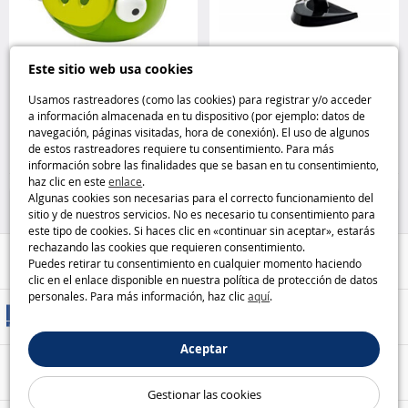
Este sitio web usa cookies
Figura del Rey Cerdo para el
Mini maqueta para encajar
juego iOS Angry Birds - Mattel
Naboo Starfighter – Star Wars
Usamos rastreadores (como las cookies) para registrar y/o acceder
Mattel
Revell
a información almacenada en tu dispositivo (por ejemplo: datos de
navegación, páginas visitadas, hora de conexión). El uso de algunos
2
4
de estos rastreadores requiere tu consentimiento. Para más
,99€
,99€
información sobre las finalidades que se basan en tu consentimiento,
haz clic en este
enlace
.
Figuras
Modelos y rompecabezas
Algunas cookies son necesarias para el correcto funcionamiento del
sitio y de nuestros servicios. No es necesario tu consentimiento para
este tipo de cookies. Si haces clic en «continuar sin aceptar», estarás
rechazando las cookies que requieren consentimiento.
Ayuda / Contacto
Puedes retirar tu consentimiento en cualquier momento haciendo
clic en el enlace disponible en nuestra política de protección de datos
personales. Para más información, haz clic
aquí
.
Métodos de entrega
Aceptar
Pago seguro
Gestionar las cookies