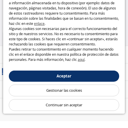
a información almacenada en tu dispositivo (por ejemplo: datos de
350: claridad y comodidad
navegación, páginas visitadas, hora de conexión). El uso de algunos
Advance
de estos rastreadores requiere tu consentimiento. Para más
15
información sobre las finalidades que se basan en tu consentimiento,
,95€
haz clic en este
enlace
.
Algunas cookies son necesarias para el correcto funcionamiento del
Casa y Ocio
sitio y de nuestros servicios. No es necesario tu consentimiento para
este tipo de cookies. Si haces clic en «continuar sin aceptar», estarás
rechazando las cookies que requieren consentimiento.
Puedes retirar tu consentimiento en cualquier momento haciendo
Ayuda / Contacto
clic en el enlace disponible en nuestra política de protección de datos
personales. Para más información, haz clic
aquí
.
Métodos de entrega
Aceptar
Pago seguro
Gestionar las cookies
Continuar sin aceptar
Nuestras garantías