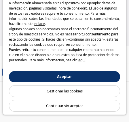
a información almacenada en tu dispositivo (por ejemplo: datos de
Bumblebee Playskool Heroes
navegación, páginas visitadas, hora de conexión). El uso de algunos
Playskool
de estos rastreadores requiere tu consentimiento. Para más
11
9
información sobre las finalidades que se basan en tu consentimiento,
,95€
,95€
haz clic en este
enlace
.
Algunas cookies son necesarias para el correcto funcionamiento del
Vehículos y pistas
Juguetes para la Primera
sitio y de nuestros servicios. No es necesario tu consentimiento para
Infancia
este tipo de cookies. Si haces clic en «continuar sin aceptar», estarás
rechazando las cookies que requieren consentimiento.
Puedes retirar tu consentimiento en cualquier momento haciendo
Ayuda / Contacto
clic en el enlace disponible en nuestra política de protección de datos
personales. Para más información, haz clic
aquí
.
Métodos de entrega
Aceptar
Pago seguro
Gestionar las cookies
Continuar sin aceptar
Nuestras garantías