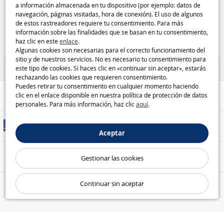
a información almacenada en tu dispositivo (por ejemplo: datos de
bebé sorpresa
Simba
Pyjamasques - Gecko (Gluglu)
navegación, páginas visitadas, hora de conexión). El uso de algunos
Simba
de estos rastreadores requiere tu consentimiento. Para más
22
21
información sobre las finalidades que se basan en tu consentimiento,
,95€
,95€
haz clic en este
enlace
.
Algunas cookies son necesarias para el correcto funcionamiento del
Muñecas
Figuras
sitio y de nuestros servicios. No es necesario tu consentimiento para
este tipo de cookies. Si haces clic en «continuar sin aceptar», estarás
rechazando las cookies que requieren consentimiento.
Puedes retirar tu consentimiento en cualquier momento haciendo
Ayuda / Contacto
clic en el enlace disponible en nuestra política de protección de datos
personales. Para más información, haz clic
aquí
.
Métodos de entrega
Aceptar
Pago seguro
Gestionar las cookies
Continuar sin aceptar
Nuestras garantías