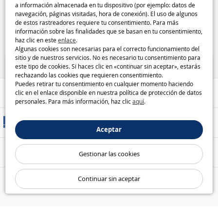
a información almacenada en tu dispositivo (por ejemplo: datos de
MacBook 13" de uso diario
generación 10,9"
TUCANO
navegación, páginas visitadas, hora de conexión). El uso de algunos
TUCANO
de estos rastreadores requiere tu consentimiento. Para más
24
26
información sobre las finalidades que se basan en tu consentimiento,
,90€
,95€
haz clic en este
enlace
.
Algunas cookies son necesarias para el correcto funcionamiento del
Casa y Ocio
Casa y Ocio
sitio y de nuestros servicios. No es necesario tu consentimiento para
este tipo de cookies. Si haces clic en «continuar sin aceptar», estarás
rechazando las cookies que requieren consentimiento.
Puedes retirar tu consentimiento en cualquier momento haciendo
Ayuda / Contacto
clic en el enlace disponible en nuestra política de protección de datos
personales. Para más información, haz clic
aquí
.
Métodos de entrega
Aceptar
Pago seguro
Gestionar las cookies
Continuar sin aceptar
Nuestras garantías