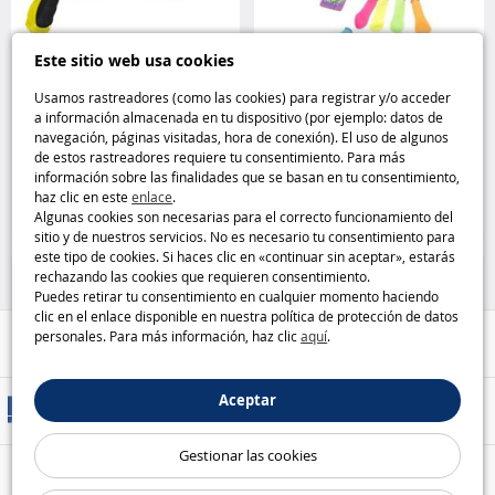
Este sitio web usa cookies
Usamos rastreadores (como las cookies) para registrar y/o acceder
a información almacenada en tu dispositivo (por ejemplo: datos de
Pistola de agua 3 funciones
40 globos de agua con
navegación, páginas visitadas, hora de conexión). El uso de algunos
Superliquidator Bomb Giochi
adaptador de llenado Serious
de estos rastreadores requiere tu consentimiento. Para más
Preziosi
FUN
información sobre las finalidades que se basan en tu consentimiento,
haz clic en este
enlace
.
7
2
,99€
,99€
Algunas cookies son necesarias para el correcto funcionamiento del
sitio y de nuestros servicios. No es necesario tu consentimiento para
25 %
75 %
este tipo de cookies. Si haces clic en «continuar sin aceptar», estarás
rechazando las cookies que requieren consentimiento.
Puedes retirar tu consentimiento en cualquier momento haciendo
clic en el enlace disponible en nuestra política de protección de datos
personales. Para más información, haz clic
aquí
.
Ayuda / Contacto
Aceptar
Métodos de entrega
Gestionar las cookies
Pago seguro