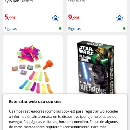
Kylo Ren
Hasbro
Star Wars
5
9
,99€
,99€
Figuras
Figuras
Este sitio web usa cookies
40 globos de agua con
Juego de cartas Star Wars :
adaptador de llenado
Serious
Weapons
Star Wars
Usamos rastreadores (como las cookies) para registrar y/o acceder
FUN
a información almacenada en tu dispositivo (por ejemplo: datos de
navegación, páginas visitadas, hora de conexión). El uso de algunos
2
4
de estos rastreadores requiere tu consentimiento. Para más
,99€
,99€