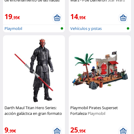
Playmobil
19
14
,95€
,95€
Playmobil
Vehículos y pistas
Darth Maul Titan Hero Series:
Playmobil Pirates Superset
acción galáctica en gran formato
Fortaleza
Playmobil
Hasbro
9
25
,99€
,95€