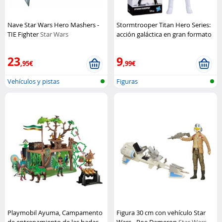
Nave Star Wars Hero Mashers -
Stormtrooper Titan Hero Series:
TIE Fighter
Star Wars
acción galáctica en gran formato
Hasbro
23
9
,95€
,99€
Vehículos y pistas
Figuras
Playmobil Ayuma, Campamento
Figura 30 cm con vehículo Star
de entrenamiento de las hadas
Wars - Poe Dameron
Star Wars