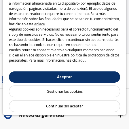
a información almacenada en tu dispositivo (por ejemplo: datos de
Aplique mural Philips Buddy azul
Aplique mural infantil Philips
navegación, páginas visitadas, hora de conexión). El uso de algunos
para habitaciones infantiles
Buddy rosa Philips
de estos rastreadores requiere tu consentimiento. Para más
Philips
información sobre las finalidades que se basan en tu consentimiento,
haz clic en este
enlace
.
14
14
,95€
,95€
Algunas cookies son necesarias para el correcto funcionamiento del
sitio y de nuestros servicios. No es necesario tu consentimiento para
25 %
25 %
este tipo de cookies. Si haces clic en «continuar sin aceptar», estarás
rechazando las cookies que requieren consentimiento.
Puedes retirar tu consentimiento en cualquier momento haciendo
clic en el enlace disponible en nuestra política de protección de datos
personales. Para más información, haz clic
aquí
.
Ayuda / Contacto
Aceptar
Métodos de entrega
Gestionar las cookies
Pago seguro
Continuar sin aceptar
Nuestras garantías