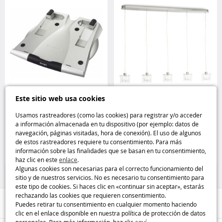
Este sitio web usa cookies
Soporte elevador para
Lámpara colgante Philips: luz y
ordenador portátil Kensington
estilo para tu hogar Philips
Usamos rastreadores (como las cookies) para registrar y/o acceder
a información almacenada en tu dispositivo (por ejemplo: datos de
navegación, páginas visitadas, hora de conexión). El uso de algunos
6
69
de estos rastreadores requiere tu consentimiento. Para más
,95€
,95€
información sobre las finalidades que se basan en tu consentimiento,
haz clic en este
enlace
.
50 %
Casa y Ocio
Algunas cookies son necesarias para el correcto funcionamiento del
sitio y de nuestros servicios. No es necesario tu consentimiento para
este tipo de cookies. Si haces clic en «continuar sin aceptar», estarás
rechazando las cookies que requieren consentimiento.
Ayuda / Contacto
Puedes retirar tu consentimiento en cualquier momento haciendo
clic en el enlace disponible en nuestra política de protección de datos