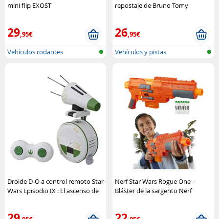
mini flip EXOST
repostaje de Bruno Tomy
29
26
,95€
,95€
Vehículos rodantes
Vehículos y pistas
controlados por ..
Droide D-O a control remoto Star
Nerf Star Wars Rogue One -
Wars Episodio IX : El ascenso de
Bláster de la sargento Nerf
Skywalker Hasbro
29
22