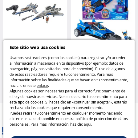
Este sitio web usa cookies
Nave Espacial Buzz Lightyear con
Vehículo interactivo Deluxe
figura y cañon Disney Pixar
Patrulla Canina: La Súper Patrulla
Usamos rastreadores (como las cookies) para registrar y/o acceder
– Chase Spin Master
a información almacenada en tu dispositivo (por ejemplo: datos de
navegación, páginas visitadas, hora de conexión). El uso de algunos
9
39
de estos rastreadores requiere tu consentimiento. Para más
,95€
,95€
información sobre las finalidades que se basan en tu consentimiento,
haz clic en este
enlace
.
Toy Story
Vehículos y pistas
Algunas cookies son necesarias para el correcto funcionamiento del
sitio y de nuestros servicios. No es necesario tu consentimiento para
este tipo de cookies. Si haces clic en «continuar sin aceptar», estarás
rechazando las cookies que requieren consentimiento.
Ayuda / Contacto
Puedes retirar tu consentimiento en cualquier momento haciendo
clic en el enlace disponible en nuestra política de protección de datos
personales. Para más información, haz clic
aquí
.
Métodos de entrega