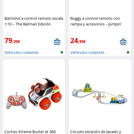
Batmóvil a control remoto escala
Buggy a control remoto con
1:10 – The Batman Edición
rampa y accesorios – Jumpin’
Limitada Hot Wheels
Buggy (Azul o Rojo) MGM Jouets
79
24
,95€
,95€
Vehículos rodantes
Vehículos rodantes
controlados por ..
controlados por ..
Coches Xtreme Buster et 360
Circuito estación de lavado y