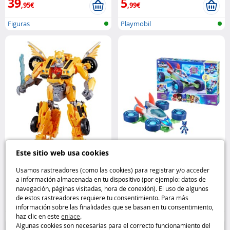
39
5
,95€
,99€
Figuras
Playmobil
Este sitio web usa cookies
Figura articulada Bumblebee
Vehículo 3 en 1 (Pyj’Arpenteur) PJ
Transformers 25 cm 3 modos
Masks Hasbro
Usamos rastreadores (como las cookies) para registrar y/o acceder
Hasbro
a información almacenada en tu dispositivo (por ejemplo: datos de
navegación, páginas visitadas, hora de conexión). El uso de algunos
27
26
de estos rastreadores requiere tu consentimiento. Para más
,95€
,99€
información sobre las finalidades que se basan en tu consentimiento,
haz clic en este
enlace
.
Figuras
Figuras
Algunas cookies son necesarias para el correcto funcionamiento del