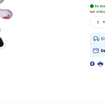
En st
Ref : KT85
1
E
Dé