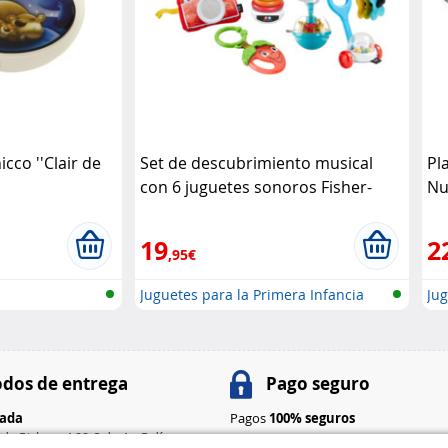
cco ''Clair de
Set de descubrimiento musical
Pl
con 6 juguetes sonoros Fisher-
Nu
Price
Pl
19
2
,95€
Juguetes para la Primera Infancia
Jug
dos de entrega
Pago seguro
rada
Pagos
100% seguros
ida Pickup
: 4,99 € de 4 a 5 días
Métodos de pago