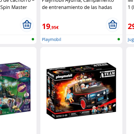
o de cachorro –
Playmobil Ayuma, Campamento
Mi
 Spin Master
de entrenamiento de las hadas
1 
Playmobil
19
2
,95€
Playmobil
Jug