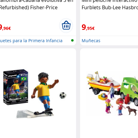
 alfombra-cabaña evolutiva 3 en
Mini peluche interactivo
(Refurbished) Fisher-Price
Furblets Bub-Lee Hasbr
9
9
,96€
,95€
uetes para la Primera Infancia
Muñecas