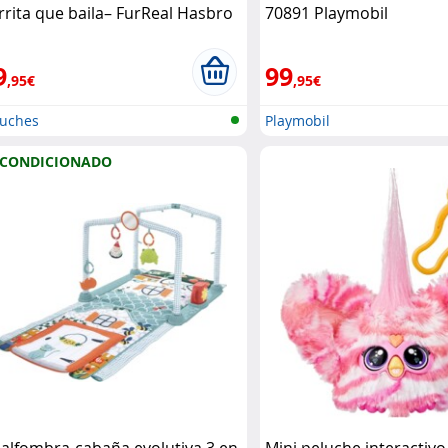
rrita que baila– FurReal Hasbro
70891 Playmobil
9
99
,95€
,95€
luches
Playmobil
ECONDICIONADO