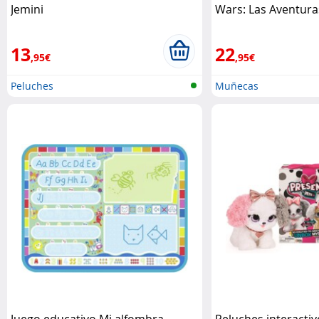
Jemini
Wars: Las Aventura
Pequeños Jedi Has
13
22
,95€
,95€
Peluches
Muñecas