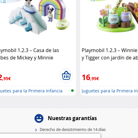
aymobil 1.2.3 – Casa de las
Playmobil 1.2.3 – Winni
bes de Mickey y Minnie
y Tigger con jardín de a
aymobil
Playmobil
2
16
,95€
,95€
uetes para la Primera Infancia
Juguetes para la Primera I
Nuestras garantías
Derecho de desistimiento de 14 días
Garantía de 2 años