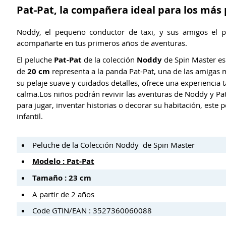
Pat-Pat, la compañera ideal para los más
Noddy, el pequeño conductor de taxi, y sus amigos el pe
acompañarte en tus primeros años de aventuras.
El peluche
Pat-Pat
de la colección
Noddy
de Spin Master es 
de
20 cm
representa a la panda Pat-Pat, una de las amigas 
su pelaje suave y cuidados detalles, ofrece una experiencia
calma.Los niños podrán revivir las aventuras de Noddy y Pat
para jugar, inventar historias o decorar su habitación, este
infantil.
Peluche de la Colección Noddy de Spin Master
Modelo : Pat-Pat
Tamaño :
23 cm
A partir de 2 años
Code GTIN/EAN : 3527360060088