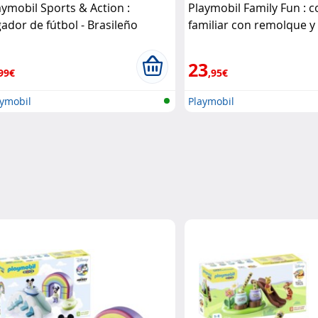
aymobil Sports & Action :
Playmobil Family Fun : 
gador de fútbol - Brasileño
familiar con remolque y
aymobil
Playmobil
23
99€
,95€
aymobil
Playmobil