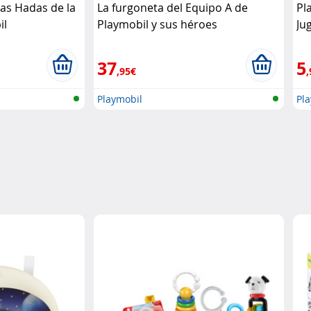
as Hadas de la
La furgoneta del Equipo A de
Pl
il
Playmobil y sus héroes
Ju
legendarios. Playmobil
Pl
37
5
,95€
,
Playmobil
Pl