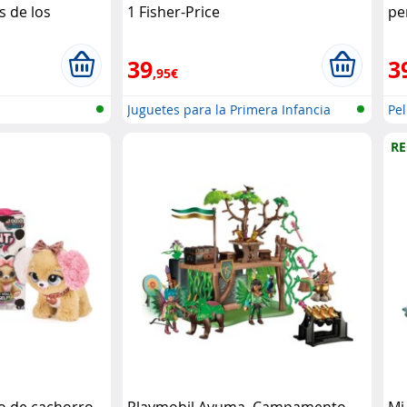
s de los
1 Fisher-Price
pe
bro
39
3
,95€
Juguetes para la Primera Infancia
Pe
R