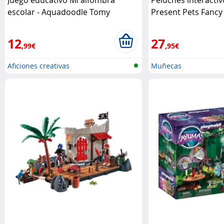
Juego educativo Mi alfombra
Peluches interactiv
escolar - Aquadoodle Tomy
Present Pets Fancy
12
27
,99€
,95€
Aficiones creativas
Muñecas