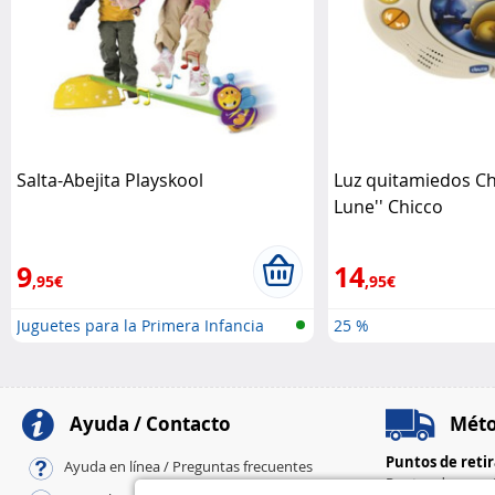
Salta-Abejita Playskool
Luz quitamiedos Chi
Lune'' Chicco
9
14
,95€
,95€
Juguetes para la Primera Infancia
25 %
Ayuda / Contacto
Méto
Puntos de reti
Ayuda en línea / Preguntas frecuentes
Puntos de recog