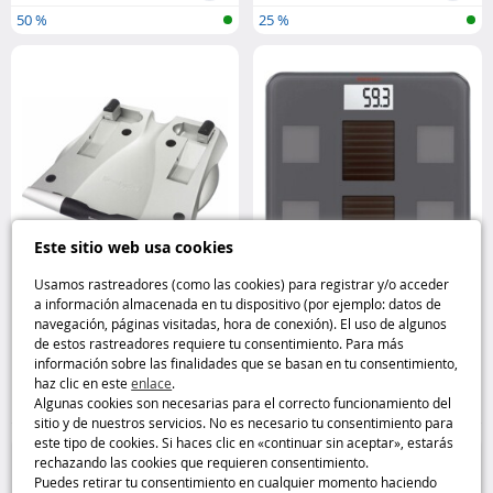
50 %
25 %
Este sitio web usa cookies
Usamos rastreadores (como las cookies) para registrar y/o acceder
a información almacenada en tu dispositivo (por ejemplo: datos de
Soporte elevador para
Báscula Solar Fit Soehnle
navegación, páginas visitadas, hora de conexión). El uso de algunos
ordenador portátil Kensington
de estos rastreadores requiere tu consentimiento. Para más
información sobre las finalidades que se basan en tu consentimiento,
haz clic en este
enlace
.
6
29
,95€
,95€
Algunas cookies son necesarias para el correcto funcionamiento del
sitio y de nuestros servicios. No es necesario tu consentimiento para
50 %
Casa y Ocio
este tipo de cookies. Si haces clic en «continuar sin aceptar», estarás
rechazando las cookies que requieren consentimiento.
Puedes retirar tu consentimiento en cualquier momento haciendo