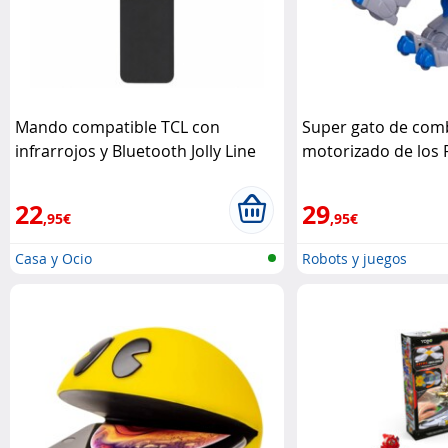
Mando compatible TCL con
Super gato de com
infrarrojos y Bluetooth Jolly Line
motorizado de los
GBS
con efectos sonoro
Pyjamasques
22
29
,95€
,95€
Casa y Ocio
Robots y juegos