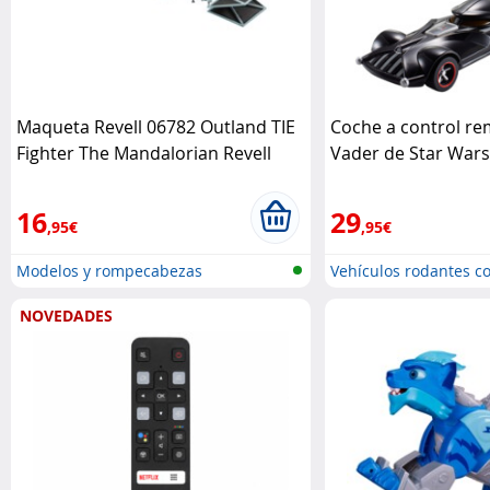
Maqueta Revell 06782 Outland TIE
Coche a control re
Fighter The Mandalorian Revell
Vader de Star War
16
29
,95€
,95€
Modelos y rompecabezas
Vehículos rodantes co
NOVEDADES