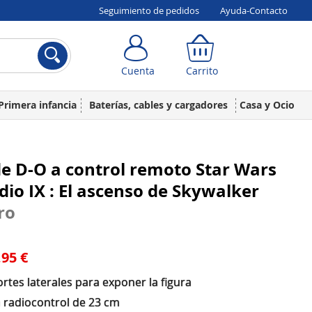
Seguimiento de pedidos
Ayuda-Contacto
Cuenta
Carrito
Cuenta
Carrito
Primera infancia
Baterías, cables y cargadores
Casa y Ocio
e D-O a control remoto Star Wars
dio IX : El ascenso de Skywalker
ro
,95 €
rtes laterales para exponer la figura
a radiocontrol de 23 cm