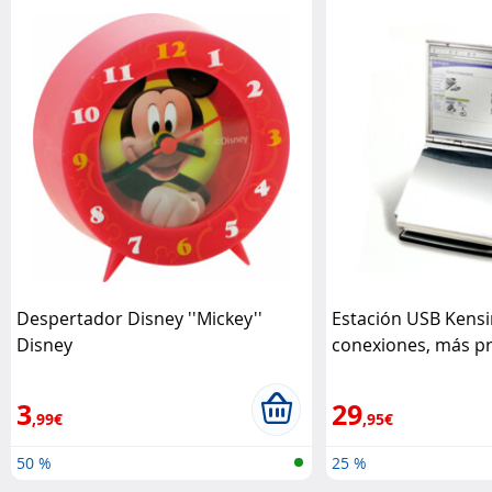
Despertador Disney ''Mickey''
Estación USB Kens
Disney
conexiones, más p
Kensington
3
29
,99€
,95€
50 %
25 %