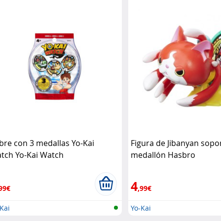
bre con 3 medallas Yo-Kai
Figura de Jibanyan sopor
tch Yo-Kai Watch
medallón Hasbro
4
99€
,99€
Kai
Yo-Kai