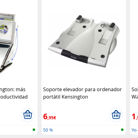
ington: más
Soporte elevador para ordenador
So
roductividad
portátil Kensington
Wa
6
1
,95€
,
50 %
Yo-