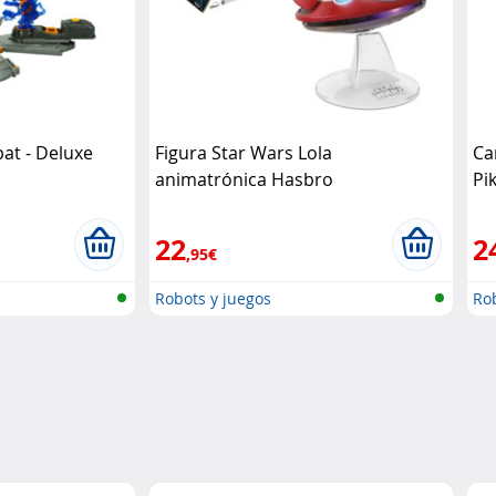
t - Deluxe
Figura Star Wars Lola
Ca
animatrónica Hasbro
Pi
22
2
,95€
Robots y juegos
Rob