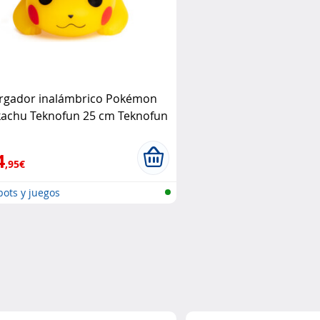
rgador inalámbrico Pokémon
kachu Teknofun 25 cm Teknofun
4
,95€
ots y juegos