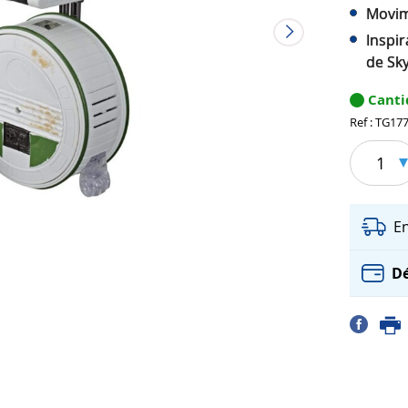
Movimi
Inspir
de Sk
Canti
Ref : TG17
1
E
Dé