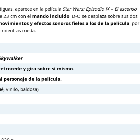
iguas, aparece en la película
Star Wars: Episodio IX – El ascenso
 de 23 cm con el
mando incluido
. D-O se desplaza sobre sus dos
vimientos y efectos sonoros fieles a los de la película
: por
o mientras rueda.
 Skywalker
retrocede y gira sobre sí mismo.
 personaje de la película.
é, vinilo, baldosa)
: 820 g