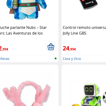
luche parlante Nubs – Star
Control remoto universa
rs: Las Aventuras de los
Jolly Line GBS
queños Jedi Hasbro
2
24
,95€
,95€
ñecas
Casa y Ocio