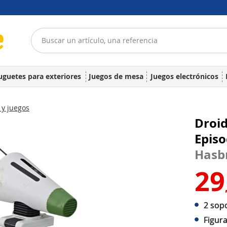
uguetes para exteriores
Juegos de mesa
Juegos electrónicos
y juegos
Droid
Episo
Hasb
29
2 sopo
Figur