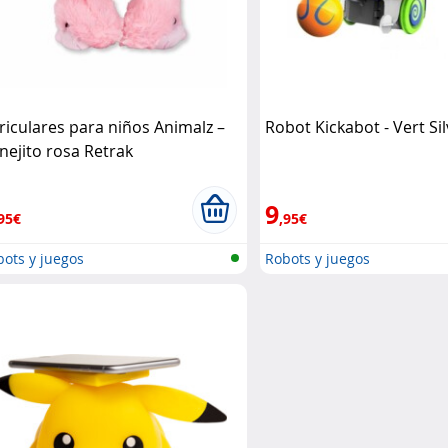
riculares para niños Animalz –
Robot Kickabot - Vert Sil
nejito rosa Retrak
9
95€
,95€
ots y juegos
Robots y juegos