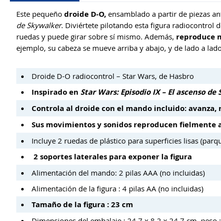
Este pequeño
droide D-O,
ensamblado a partir de piezas ant
de Skywalker
. Diviértete pilotando esta figura radiocontrol
ruedas y puede girar sobre sí mismo. Además,
reproduce mo
ejemplo, su cabeza se mueve arriba y abajo, y de lado a lad
Droide D-O radiocontrol – Star Wars, de Hasbro
Inspirado en
Star Wars: Episodio IX – El ascenso de
Controla al droide con el mando incluido: avanza, 
Sus movimientos y sonidos reproducen fielmente al
Incluye 2 ruedas de plástico para superficies lisas (parqu
2 soportes laterales para exponer la figura
Alimentación del mando: 2 pilas AAA (no incluidas)
Alimentación de la figura : 4 pilas AA (no incluidas)
Tamaño de la figura : 23 cm
Dimensiones del embalaje : 24,7 x 8,2 x 24,7 cm, peso 