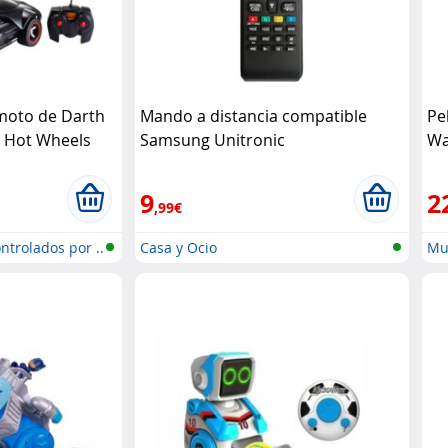
moto de Darth
Mando a distancia compatible
Pe
s Hot Wheels
Samsung Unitronic
Wa
Pe
9
2
,99€
ntrolados por ..
Casa y Ocio
Mu