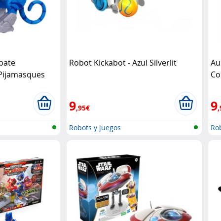
bate
Robot Kickabot - Azul Silverlit
Au
 Pijamasques
Co
s y lumino
9
9
,95€
,
Robots y juegos
Rob