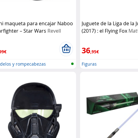
ni maqueta para encajar Naboo
Juguete de la Liga de la J
arfighter – Star Wars
Revell
(2017) : el Flying Fox
Mat
36
99€
,95€
delos y rompecabezas
Figuras