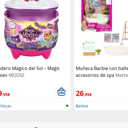
ldero Mágico del Sol – Magic
Muñeca Barbie con bañe
xies
MOOSE
accesorios de spa
Matte
9
26
,95€
,95€
ñecas
Barbie