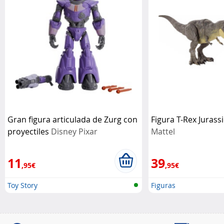
Gran figura articulada de Zurg con
Figura T-Rex Jurass
proyectiles
Disney Pixar
Mattel
11
39
,95€
,95€
Toy Story
Figuras