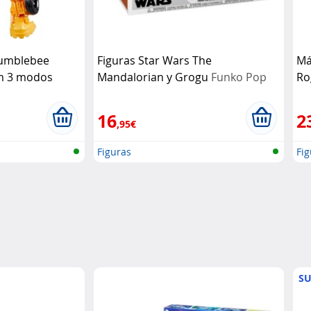
Bumblebee
Figuras Star Wars The
Má
m 3 modos
Mandalorian y Grogu
Funko Pop
Ro
Im
16
2
,95€
Figuras
Fig
SU