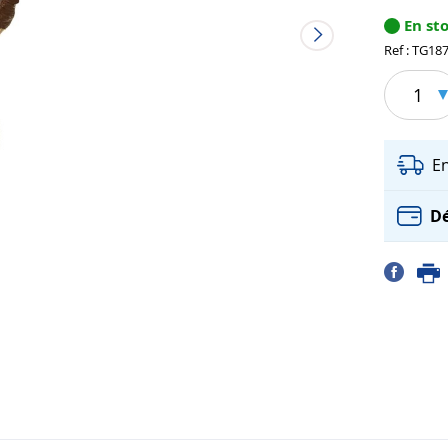
En st
Ref : TG18
1
E
Dé