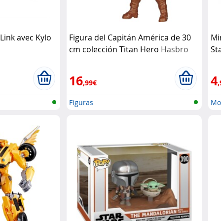
 Link avec Kylo
Figura del Capitán América de 30
Mi
cm colección Titan Hero
Hasbro
St
16
4
,99€
,
Figuras
Mo