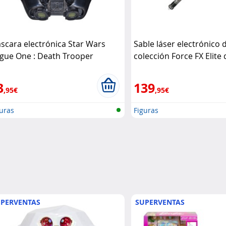
scara electrónica Star Wars
Sable láser electrónico 
gue One : Death Trooper
colección Force FX Elite
perial
Star Wars
Wren – Star Wars
Hasbr
3
139
,95€
,95€
uras
Figuras
PERVENTAS
SUPERVENTAS