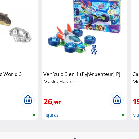
ic World 3
Vehículo 3 en 1 (Pyj’Arpenteur) PJ
Ca
Masks
Hasbro
Mi
26
1
,99€
Figuras
Mu