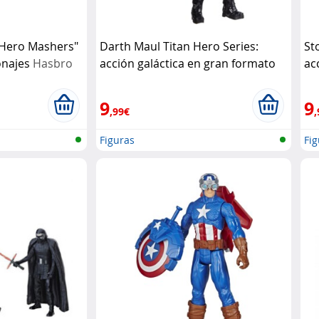
"Hero Mashers"
Darth Maul Titan Hero Series:
St
onajes
Hasbro
acción galáctica en gran formato
ac
Hasbro
Ha
9
9
,99€
,
Figuras
Fig