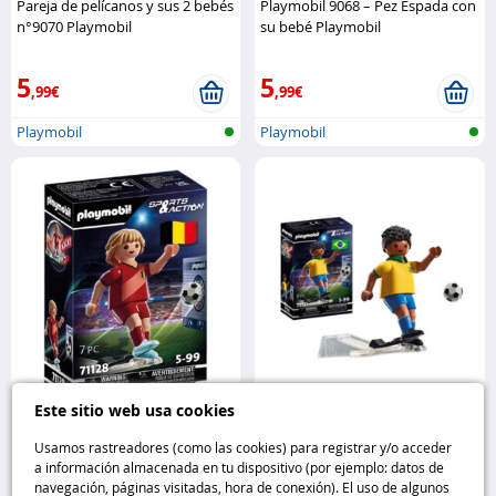
Pareja de pelícanos y sus 2 bebés
Playmobil 9068 – Pez Espada con
n°9070 Playmobil
su bebé Playmobil
5
5
,99€
,99€
Playmobil
Playmobil
Este sitio web usa cookies
Sports & Action : Joueur de
Playmobil Sports & Action :
football – Bélgica Playmobil
Jugador de fútbol - Brasileño
Usamos rastreadores (como las cookies) para registrar y/o acceder
Playmobil
a información almacenada en tu dispositivo (por ejemplo: datos de
navegación, páginas visitadas, hora de conexión). El uso de algunos