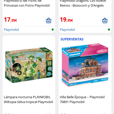
Playmobil El set Picnic de
Playmobil Dragons: Los Nueve
Princesas con Potro Playmobil
Reinos - Bissocorn y D'Angelo
Playmobil
17
19
,95€
,95€
Playmobil
Playmobil
SUPERVENTAS
Lámpara nocturna PLAYMOBIL
Villa Belle Époque – Playmobil
Wiltopia Selva tropical Playmobil
70891 Playmobil