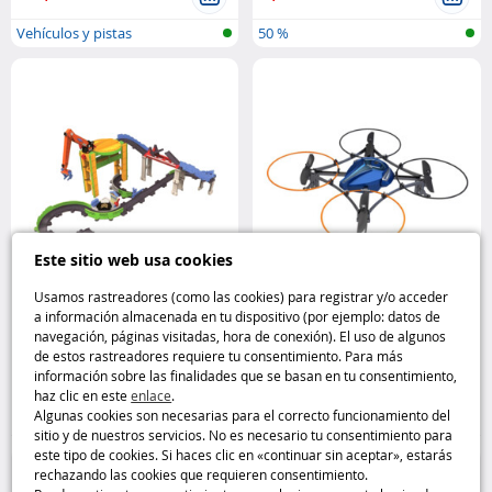
Vehículos y pistas
50 %
Este sitio web usa cookies
Usamos rastreadores (como las cookies) para registrar y/o acceder
a información almacenada en tu dispositivo (por ejemplo: datos de
Circuito Chugginton Livraison &
Dron a control remoto Space
navegación, páginas visitadas, hora de conexión). El uso de algunos
Cargaison Exprés Tomy
Galaxy Silverlit
de estos rastreadores requiere tu consentimiento. Para más
información sobre las finalidades que se basan en tu consentimiento,
haz clic en este
enlace
.
26
26
,95€
,95€
Algunas cookies son necesarias para el correcto funcionamiento del
sitio y de nuestros servicios. No es necesario tu consentimiento para
Vehículos y pistas
Drones y modelismo
este tipo de cookies. Si haces clic en «continuar sin aceptar», estarás
rechazando las cookies que requieren consentimiento.