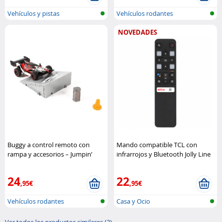
Vehículos y pistas
Vehículos rodantes
controlados por ..
NOVEDADES
Buggy a control remoto con
Mando compatible TCL con
rampa y accesorios – Jumpin’
infrarrojos y Bluetooth Jolly Line
Buggy (Azul o Rojo) MGM Jouets
GBS
24
22
,95€
,95€
Vehículos rodantes
Casa y Ocio
controlados por ..