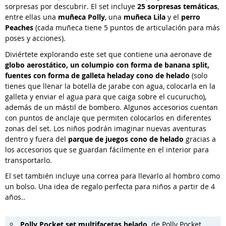
sorpresas por descubrir. El set incluye
25 sorpresas temáticas
,
entre ellas una
muñeca Polly
, una
muñeca Lila
y el
perro
Peaches
(cada muñeca tiene 5 puntos de articulación para más
poses y acciones).
Diviértete explorando este set que contiene una aeronave de
globo aerostático, un columpio con forma de banana split,
fuentes con forma de galleta helada
y cono de helado
(solo
tienes que llenar la botella de jarabe con agua, colocarla en la
galleta y enviar el agua para que caiga sobre el cucurucho),
además de un mástil de bombero. Algunos accesorios cuentan
con puntos de anclaje que permiten colocarlos en diferentes
zonas del set. Los niños podrán imaginar nuevas aventuras
dentro y fuera del
parque de juegos cono de helado
gracias a
los accesorios que se guardan fácilmente en el interior para
transportarlo.
El set también incluye una correa para llevarlo al hombro como
un bolso. Una idea de regalo perfecta para niños a partir de 4
años.
.
Polly Pocket set multifacetas helado,
de Polly Pocket