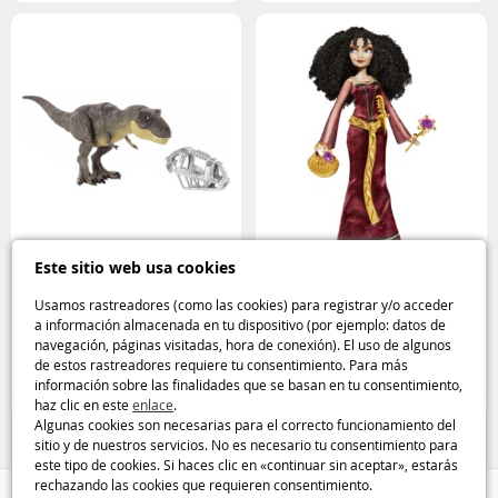
Este sitio web usa cookies
Figura T-Rex Jurassic World 3
Madre Gothel – Muñeca de la
Mattel
colección Disney Villanas Disney
Usamos rastreadores (como las cookies) para registrar y/o acceder
a información almacenada en tu dispositivo (por ejemplo: datos de
navegación, páginas visitadas, hora de conexión). El uso de algunos
39
14
de estos rastreadores requiere tu consentimiento. Para más
,95€
,95€
información sobre las finalidades que se basan en tu consentimiento,
haz clic en este
enlace
.
Figuras
Disney
Algunas cookies son necesarias para el correcto funcionamiento del
sitio y de nuestros servicios. No es necesario tu consentimiento para
este tipo de cookies. Si haces clic en «continuar sin aceptar», estarás
rechazando las cookies que requieren consentimiento.