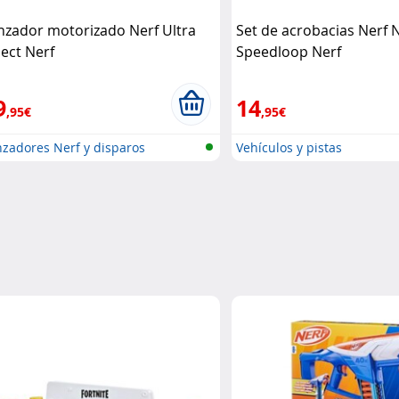
nzador motorizado Nerf Ultra
Set de acrobacias Nerf N
lect Nerf
Speedloop Nerf
9
14
,95€
,95€
zadores Nerf y disparos
Vehículos y pistas