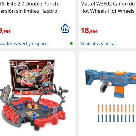
RF Elite 2.0 Double Punch:
Mattel W3602 Cañon de
versión sin límites Hasbro
Hot Wheels Hot Wheels
9
18
,95€
,95€
zadores Nerf y disparos
Vehículos y pistas