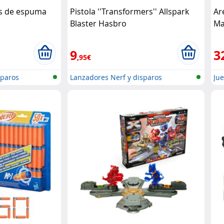
as de espuma
Pistola ''Transformers'' Allspark
Ar
Blaster Hasbro
Ma
9
3
,95€
sparos
Lanzadores Nerf y disparos
Ju