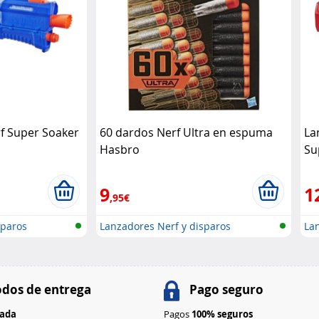
rf Super Soaker
60 dardos Nerf Ultra en espuma
La
Hasbro
Su
Ha
9
1
,95€
sparos
Lanzadores Nerf y disparos
Lan
dos de entrega
Pago seguro
rada
Pagos
100% seguros