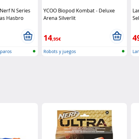
Nerf N Series
YCOO Biopod Kombat - Deluxe
La
sas Hasbro
Arena Silverlit
Se
14
4
,95€
sparos
Robots y juegos
Lan