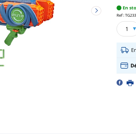
En st
Ref : TG23
1
E
Dé