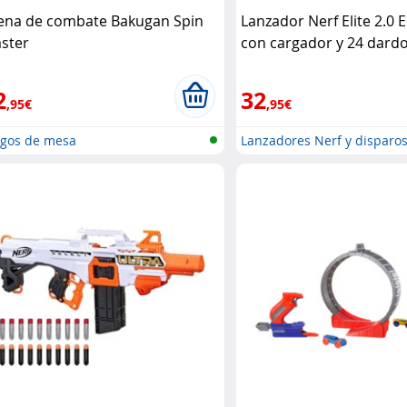
ena de combate Bakugan Spin
Lanzador Nerf Elite 2.0 
ster
con cargador y 24 dard
2
32
,95€
,95€
egos de mesa
Lanzadores Nerf y disparo