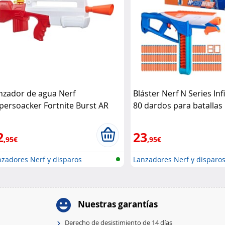
nzador de agua Nerf
Bláster Nerf N Series Inf
persoacker Fortnite Burst AR
80 dardos para batallas
sbro
Hasbro
2
23
,95€
,95€
zadores Nerf y disparos
Lanzadores Nerf y disparo
Nuestras garantías
Derecho de desistimiento de 14 días