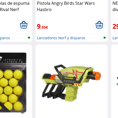
olas de espuma
Pistola Angry Birds Star Wars
NE
Rival Nerf
Hasbro
di
9
2
,95€
sparos
Lanzadores Nerf y disparos
Lan