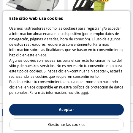
Este sitio web usa cookies
Usamos rastreadores (como las cookies) para registrar y/o acceder
a información almacenada en tu dispositivo (por ejemplo: datos de
Soporte elevador para
Pistola ''Transformers'' Allspark
navegación, páginas visitadas, hora de conexión). El uso de algunos
ordenador portátil Kensington
Blaster Hasbro
de estos rastreadores requiere tu consentimiento. Para más
información sobre las finalidades que se basan en tu consentimiento,
haz clic en este
enlace
.
6
9
,95€
,95€
Algunas cookies son necesarias para el correcto funcionamiento del
sitio y de nuestros servicios. No es necesario tu consentimiento para
50 %
Lanzadores Nerf y disparos
este tipo de cookies. Si haces clic en «continuar sin aceptar», estarás
rechazando las cookies que requieren consentimiento.
Puedes retirar tu consentimiento en cualquier momento haciendo
clic en el enlace disponible en nuestra política de protección de datos
personales. Para más información, haz clic
aquí
.
Ayuda / Contacto
Aceptar
Métodos de entrega
Gestionar las cookies
Pago seguro