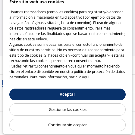
Este sitio web usa cookies
Muñeca Barbie Brooklyn de
Vehículo 3 en 1 (Pyj’Arpenteur) PJ
Barbie Familia –Camping con
Masks Hasbro
Usamos rastreadores (como las cookies) para registrar y/o acceder
accesorios Barbie
a información almacenada en tu dispositivo (por ejemplo: datos de
navegación, páginas visitadas, hora de conexión). El uso de algunos
16
26
de estos rastreadores requiere tu consentimiento. Para más
,99€
,99€
información sobre las finalidades que se basan en tu consentimiento,
haz clic en este
enlace
.
Barbie
Figuras
Algunas cookies son necesarias para el correcto funcionamiento del
sitio y de nuestros servicios. No es necesario tu consentimiento para
este tipo de cookies. Si haces clic en «continuar sin aceptar», estarás
rechazando las cookies que requieren consentimiento.
Ayuda / Contacto
Puedes retirar tu consentimiento en cualquier momento haciendo
clic en el enlace disponible en nuestra política de protección de datos
personales. Para más información, haz clic
aquí
.
Métodos de entrega
Aceptar
Pago seguro
Gestionar las cookies
Nuestras garantías
Continuar sin aceptar