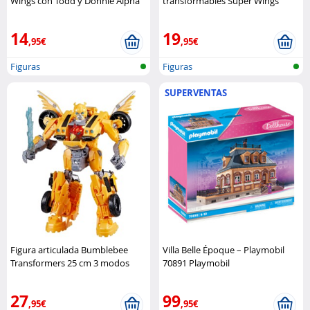
Wings con Todd y Donnie Alpha
transformables Super Wings
Group
temporada 4 Alpha Group
14
19
,95€
,95€
Figuras
Figuras
SUPERVENTAS
Figura articulada Bumblebee
Villa Belle Époque – Playmobil
Transformers 25 cm 3 modos
70891 Playmobil
Hasbro
27
99
,95€
,95€