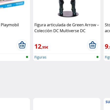
– Playmobil
Figura articulada de Green Arrow –
St
Colección DC Multiverse DC
ac
Ha
12
9
,95€
,
Figuras
Fig
SU