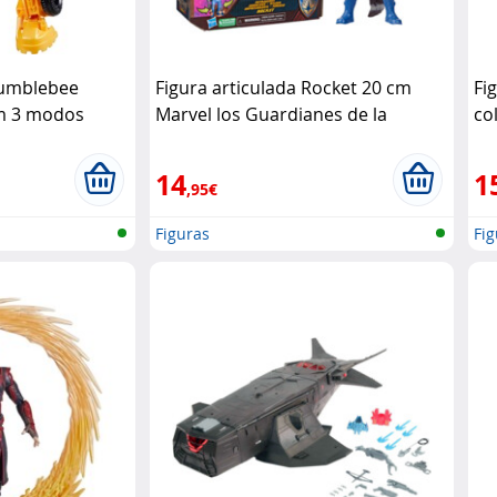
Bumblebee
Figura articulada Rocket 20 cm
Fi
m 3 modos
Marvel los Guardianes de la
co
Galaxia vol.3 Hasbro
14
1
,95€
Figuras
Fig