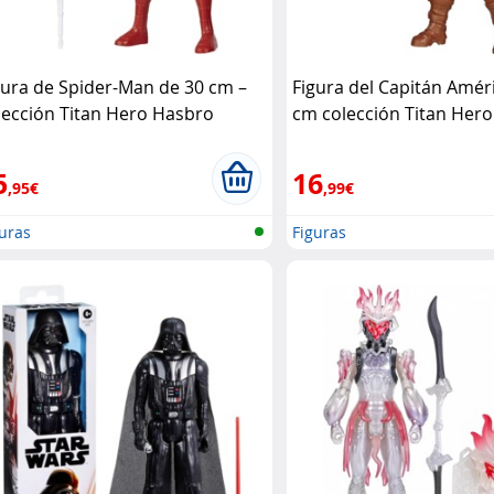
gura de Spider-Man de 30 cm –
Figura del Capitán Amér
lección Titan Hero Hasbro
cm colección Titan Her
5
16
,95€
,99€
uras
Figuras