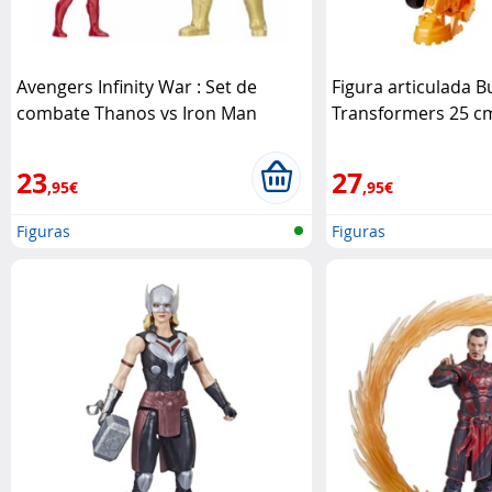
Avengers Infinity War : Set de
Figura articulada 
combate Thanos vs Iron Man
Transformers 25 c
Hasbro
Hasbro
23
27
,95€
,95€
Figuras
Figuras