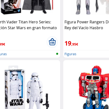
rth Vader Titan Hero Series:
Figura Power Rangers D
ción Star Wars en gran formato
Rey del Vacío Hasbro
sbro
19
99€
,95€
uras
Figuras