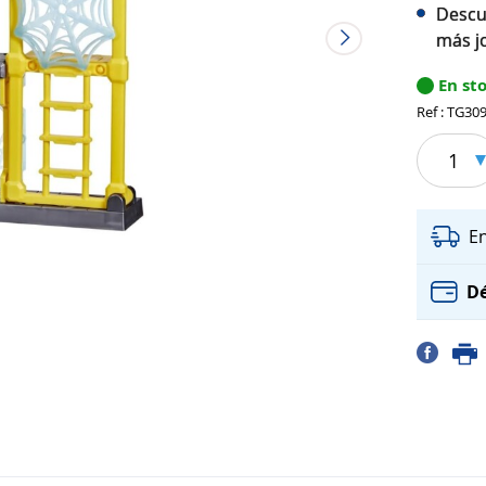
Descu
más j
En st
Ref : TG30
1
E
Dé