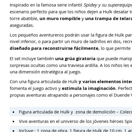
Inspirado en la famosa serie infantil
Spidey y su superequip
escenario perfecto para que los niños dejen a Hulk desatar 
torre abatible,
un muro rompible
y
una trampa de telar
aseguradas.
Los pequeños aventureros podrán usar la figura de Hulk para
nivel inferior, o para partir un muro de ladrillos en dos, r
diseñado para reconstruirse fácilmente
, lo que permite
El set incluye también
una grúa giratoria
que puede manipul
sorpresas ocultas como una traviesa ardilla. A los niños les 
una dimensión estratégica al juego.
Con una figura articulada de Hulk
y varios elementos inte
fomenta el juego activo y
estimula la imaginación
. Perfec
propias aventuras atrapando a personajes como el Duende Ve
Figura articulada de Hulk y zona de demolición – Cole
Vive aventuras en el universo de los jóvenes héroes Sp
Incluye : 1 zona de obra, 1 figura de Hulk de 10 cm, 1 ar