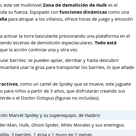
o
, este set multinivel
Zona de demolición de Hulk
es el
toda su fuerza. Equipado con
funciones dinámicas
como una
aña
para atrapar a los villanos, ofrece horas de juego y emoción
 activar la torre basculante presionando una plataforma en el
ecreando escenas de demolición espectaculares.
Todo está
 que la acción continúe una y otra vez.
ar barriles: se pueden apilar, derribar y hasta descubrir
encantará usar la grúa para transportar los barriles, lo que añade
ractivos
, como un cartel de Spidey que se mueve, este juguete
to para niños a partir de 3 años, que disfrutarán creando sus
rde o el Doctor Octopus (figuras no incluidas).
cción Marvel Spidey y su superequipo, de Hasbro
ider-Man, Hulk, Ghost-Spider, Miles Morales y sus enemigos.
dilla, 3 barriles, 1 grúa y 1 muro en 2 piezas.