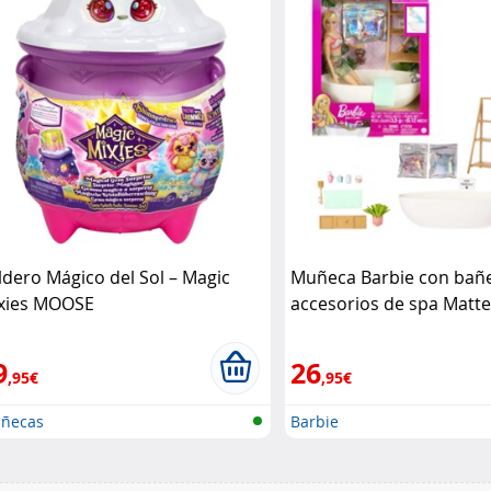
ldero Mágico del Sol – Magic
Muñeca Barbie con bañe
xies MOOSE
accesorios de spa Matte
9
26
,95€
,95€
ñecas
Barbie