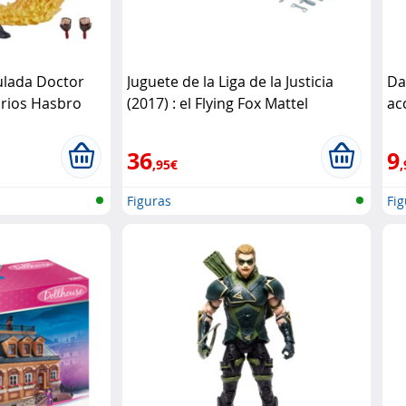
culada Doctor
Juguete de la Liga de la Justicia
Da
orios Hasbro
(2017) : el Flying Fox Mattel
ac
Ha
36
9
,95€
,
Figuras
Fig