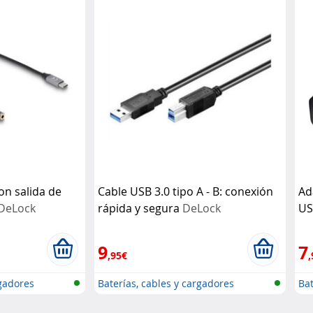
n salida de
Cable USB 3.0 tipo A - B: conexión
Ad
DeLock
rápida y segura
DeLock
US
Va
9
7
,95€
,
rgadores
Baterías, cables y cargadores
Bat