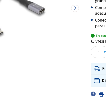
grande
Compa
adec
Conec
para 
En st
Ref : TG33
1
E
Dé