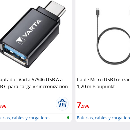
aptador Varta 57946 USB A a
Cable Micro USB trenza
B C para carga y sincronización
1,20 m
Blaupunkt
rta
7
99€
,99€
erías, cables y cargadores
Baterías, cables y cargador