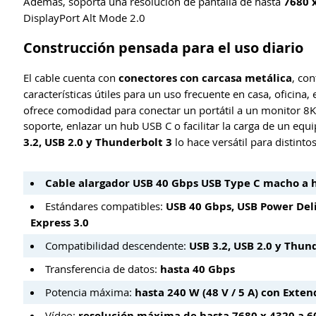
Además, soporta una resolución de pantalla de hasta
7680 
DisplayPort Alt Mode 2.0
Construcción pensada para el uso diario
El cable cuenta con
conectores con carcasa metálica
, co
características útiles para un uso frecuente en casa, oficina,
ofrece comodidad para conectar un portátil a un monitor 8K,
soporte, enlazar un hub USB C o facilitar la carga de un e
3.2, USB 2.0 y Thunderbolt 3
lo hace versátil para distinto
Cable alargador USB 40 Gbps USB Type C macho a h
Estándares compatibles:
USB 40 Gbps, USB Power Deliv
Express 3.0
Compatibilidad descendente:
USB 3.2, USB 2.0 y Thun
Transferencia de datos:
hasta 40 Gbps
Potencia máxima:
hasta 240 W (48 V / 5 A) con Ext
Vídeo:
resolución máxima de hasta 7680 x 4320 a 6