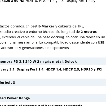
x 4320 a 60 Hz
, HDR10, HDCP 1.4 y 2.3, DisplayPort 1.4a y
ntactos dorados, chipset
E-Marker
y cubierta de TPE,
 estudio creativo o entorno técnico. Su longitud de
2 metros
 extender el cable de una base docking, colocar una tablet en un
quipo en una mesa amplia. La compatibilidad descendente con
USB
s accesorios y generaciones de dispositivos
embra PD 3.1 240 W 2 m gris metal, Delock
ery 3.1, DisplayPort 1.4, HDCP 1.4, HDCP 2.3, HDR10 y PCI
derbolt 3
ended Power Range
0 Hz según el sistema y el hardware conectado