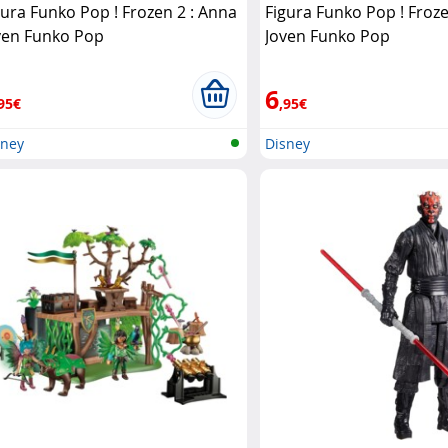
gura Funko Pop ! Frozen 2 : Anna
Figura Funko Pop ! Froze
ven Funko Pop
Joven Funko Pop
6
95€
,95€
sney
Disney