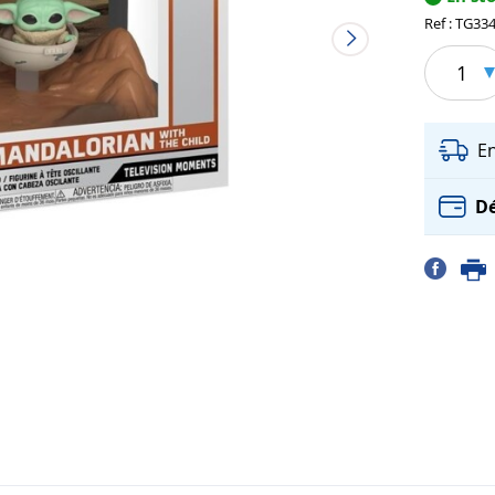
Ref : TG33
1
E
Dé