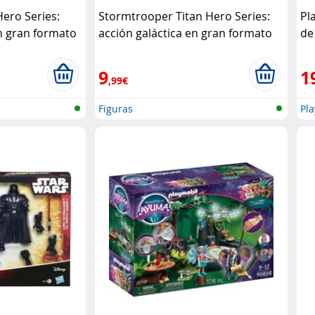
ero Series:
Stormtrooper Titan Hero Series:
Pl
n gran formato
acción galáctica en gran formato
de
Hasbro
Pl
9
1
,99€
Figuras
Pl