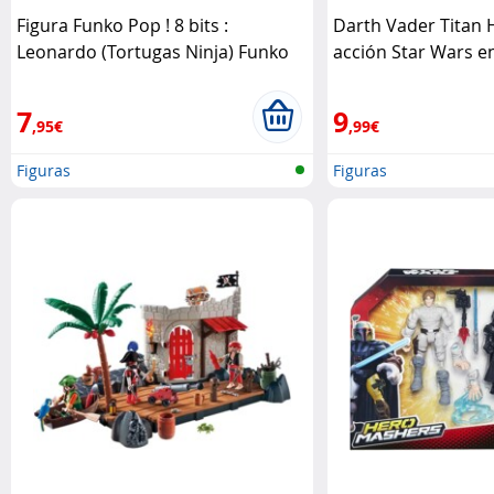
Figura Funko Pop ! 8 bits :
Darth Vader Titan H
Leonardo (Tortugas Ninja) Funko
acción Star Wars e
Pop
Hasbro
7
9
,95€
,99€
Figuras
Figuras