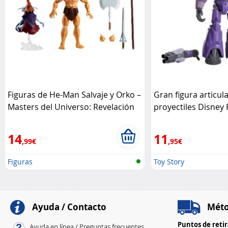
Figuras de He-Man Salvaje y Orko –
Gran figura articul
Masters del Universo: Revelación
proyectiles Disney 
Mattel
14
11
,99€
,95€
Figuras
Toy Story
Ayuda / Contacto
Méto
Puntos de reti
Ayuda en línea / Preguntas frecuentes