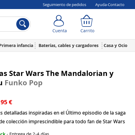
Seguimiento de pedidos
Ayuda-Contacto
Cuenta
Carrito
Cuenta
Carrito
Primera infancia
Baterías, cables y cargadores
Casa y Ocio
as Star Wars The Mandalorian y
u
Funko Pop
,95 €
s detalladas inspiradas en el Último episodio de la saga
 de colección imprescindible para todo fan de Star Wars
ock
- Entrega de 2-4 días