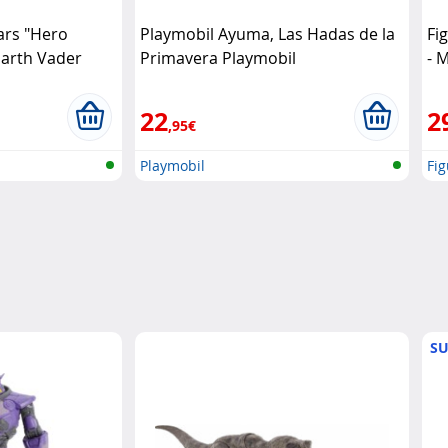
ars "Hero
Playmobil Ayuma, Las Hadas de la
Fi
Darth Vader
Primavera Playmobil
- 
22
2
,95€
Playmobil
Fig
SU