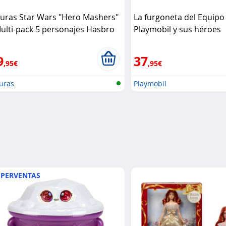
guras Star Wars "Hero Mashers"
La furgoneta del Equipo
Multi-pack 5 personajes Hasbro
Playmobil y sus héroes
legendarios. Playmobil
9
37
,95€
,95€
uras
Playmobil
PERVENTAS