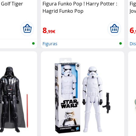
 Golf Tiger
Figura Funko Pop ! Harry Potter :
Fi
Hagrid Funko Pop
Jo
8
6
,99€
,
Figuras
Di