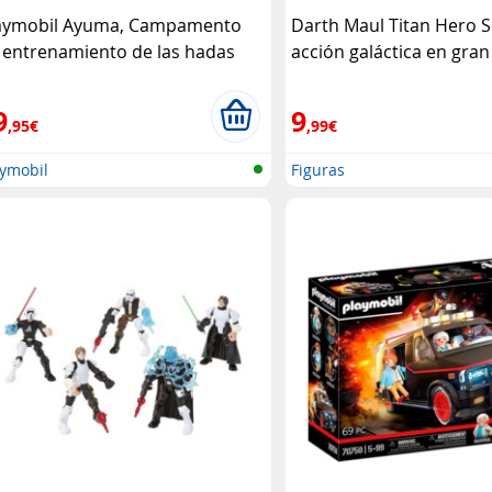
aymobil Ayuma, Campamento
Darth Maul Titan Hero S
 entrenamiento de las hadas
acción galáctica en gra
aymobil
Hasbro
9
9
,95€
,99€
aymobil
Figuras