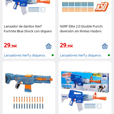
Lanzador de dardos Nerf
NERF Elite 2.0 Double Punch:
Fortnite Blue Shock con disparo
diversión sin límites Hasbro
rápido motorizado (Refurbished)
Hasbro
29
29
,96€
,95€
Lanzadores Nerf y disparos
Lanzadores Nerf y disparos