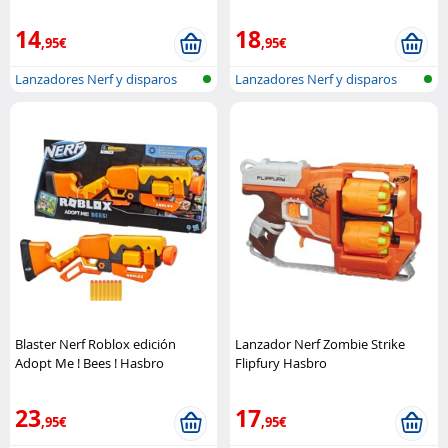
Hasbro
14
18
,95€
,95€
Lanzadores Nerf y disparos
Lanzadores Nerf y disparos
Blaster Nerf Roblox edición
Lanzador Nerf Zombie Strike
Adopt Me ! Bees ! Hasbro
Flipfury Hasbro
23
17
,95€
,95€