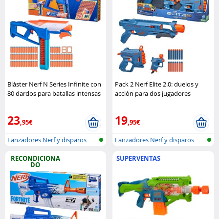
Bláster Nerf N Series Infinite con
Pack 2 Nerf Elite 2.0: duelos y
80 dardos para batallas intensas
acción para dos jugadores
Hasbro
Hasbro
23
19
,95€
,95€
Lanzadores Nerf y disparos
Lanzadores Nerf y disparos
RECONDICIONA
SUPERVENTAS
DO