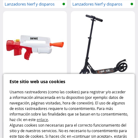
Lanzadores Nerf y disparos
Lanzadores Nerf y disparos
Este sitio web usa cookies
Lanzador de agua Nerf
Patinete plegable para adultos
Supersoacker Fortnite Burst AR
con rueda grande, caballete y
Usamos rastreadores (como las cookies) para registrar y/o acceder
Hasbro
suspensión Bibee
a información almacenada en tu dispositivo (por ejemplo: datos de
navegación, páginas visitadas, hora de conexión). El uso de algunos
12
59
de estos rastreadores requiere tu consentimiento. Para más
,95€
,95€
información sobre las finalidades que se basan en tu consentimiento,
haz clic en este
enlace
.
Lanzadores Nerf y disparos
25 %
Algunas cookies son necesarias para el correcto funcionamiento del
sitio y de nuestros servicios. No es necesario tu consentimiento para
este tipo de cookies. Si haces clic en «continuar sin aceptar», estarás