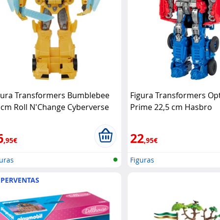
gura Transformers Bumblebee
Figura Transformers Op
 cm Roll N'Change Cyberverse
Prime 22,5 cm Hasbro
sbro
6
22
,95€
,95€
uras
Figuras
PERVENTAS