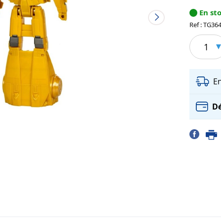
En st
Ref : TG36
1
E
Dé