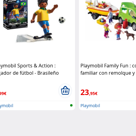
aymobil Sports & Action :
Playmobil Family Fun : 
gador de fútbol - Brasileño
familiar con remolque y
aymobil
Playmobil
23
99€
,95€
aymobil
Playmobil