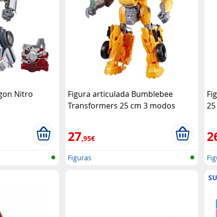
gon Nitro
Figura articulada Bumblebee
Fi
Transformers 25 cm 3 modos
25
Hasbro
Ha
27
2
,95€
Figuras
Fig
SU