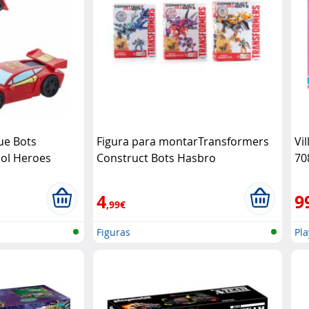
ue Bots
Figura para montarTransformers
Vi
ol Heroes
Construct Bots Hasbro
70
4
9
,99€
Figuras
Pl