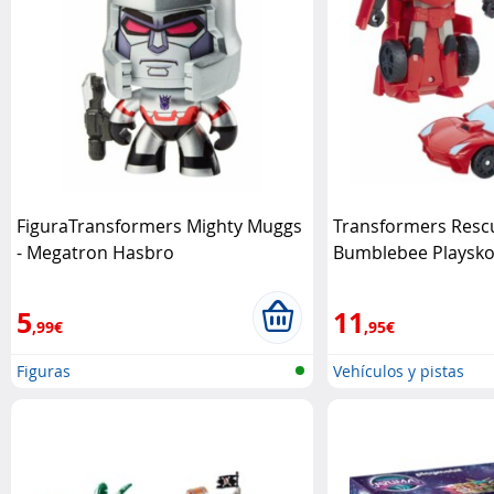
FiguraTransformers Mighty Muggs
Transformers Resc
- Megatron Hasbro
Bumblebee Playsko
Playskool
5
11
,99€
,95€
Figuras
Vehículos y pistas