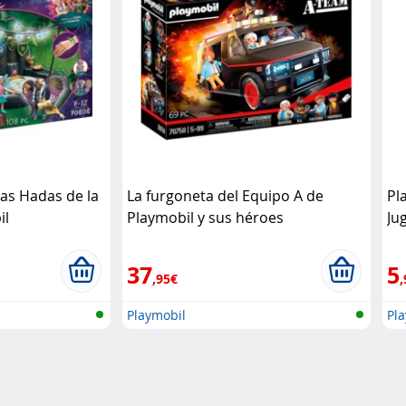
as Hadas de la
La furgoneta del Equipo A de
Pl
il
Playmobil y sus héroes
Ju
legendarios. Playmobil
Pl
37
5
,95€
,
Playmobil
Pl