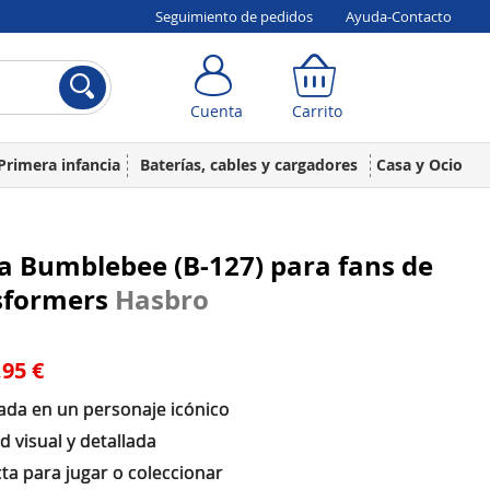
Seguimiento de pedidos
Ayuda-Contacto
Cuenta
Carrito
Cuenta
Carrito
Primera infancia
Baterías, cables y cargadores
Casa y Ocio
a Bumblebee (B-127) para fans de
sformers
Hasbro
,95 €
rada en un personaje icónico
d visual y detallada
ta para jugar o coleccionar