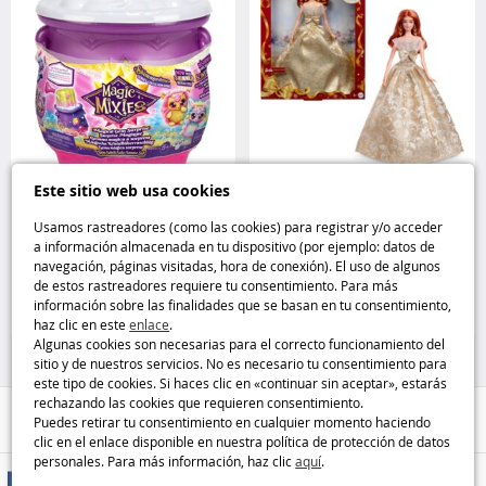
Este sitio web usa cookies
Caldero Mágico del Sol – Magic
Barbie Holiday 2025 pelirroja
Mixies MOOSE
Barbie Signature Mattel
Usamos rastreadores (como las cookies) para registrar y/o acceder
a información almacenada en tu dispositivo (por ejemplo: datos de
navegación, páginas visitadas, hora de conexión). El uso de algunos
19
39
de estos rastreadores requiere tu consentimiento. Para más
,95€
,95€
información sobre las finalidades que se basan en tu consentimiento,
haz clic en este
enlace
.
Muñecas
Barbie
Algunas cookies son necesarias para el correcto funcionamiento del
sitio y de nuestros servicios. No es necesario tu consentimiento para
este tipo de cookies. Si haces clic en «continuar sin aceptar», estarás
rechazando las cookies que requieren consentimiento.
Ayuda / Contacto
Puedes retirar tu consentimiento en cualquier momento haciendo
clic en el enlace disponible en nuestra política de protección de datos
personales. Para más información, haz clic
aquí
.
Métodos de entrega