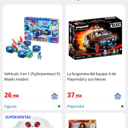
Vehículo 3 en 1 (Pyj’Arpenteur) PJ
La furgoneta del Equipo A de
Masks Hasbro
Playmobil y sus héroes
legendarios. Playmobil
26
37
,99€
,95€
Figuras
Playmobil
SUPERVENTAS