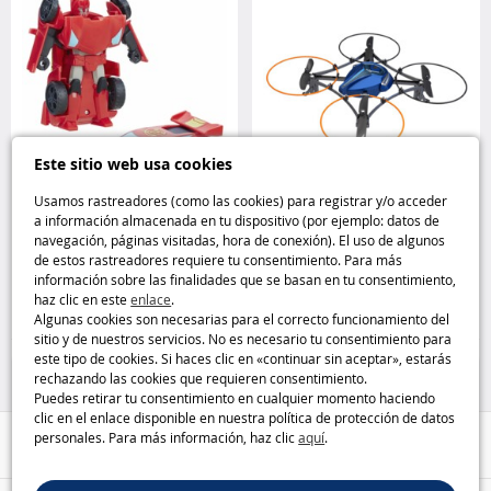
Este sitio web usa cookies
Usamos rastreadores (como las cookies) para registrar y/o acceder
a información almacenada en tu dispositivo (por ejemplo: datos de
Transformers Rescue Bots
Dron a control remoto Space
navegación, páginas visitadas, hora de conexión). El uso de algunos
Bumblebee Playskool Heroes
Galaxy Silverlit
de estos rastreadores requiere tu consentimiento. Para más
Playskool
información sobre las finalidades que se basan en tu consentimiento,
haz clic en este
enlace
.
11
26
,95€
,95€
Algunas cookies son necesarias para el correcto funcionamiento del
sitio y de nuestros servicios. No es necesario tu consentimiento para
Vehículos y pistas
Drones y modelismo
este tipo de cookies. Si haces clic en «continuar sin aceptar», estarás
rechazando las cookies que requieren consentimiento.
Puedes retirar tu consentimiento en cualquier momento haciendo
clic en el enlace disponible en nuestra política de protección de datos
personales. Para más información, haz clic
aquí
.
Ayuda / Contacto